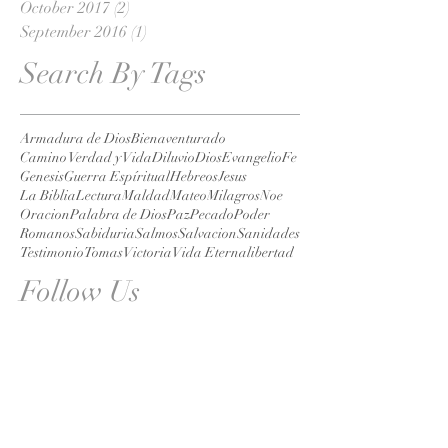
October 2017
(2)
2 posts
September 2016
(1)
1 post
Search By Tags
Armadura de Dios
Bienaventurado
Camino Verdad y Vida
Diluvio
Dios
Evangelio
Fe
Genesis
Guerra Espíritual
Hebreos
Jesus
La Biblia
Lectura
Maldad
Mateo
Milagros
Noe
Oracion
Palabra de Dios
Paz
Pecado
Poder
Romanos
Sabiduria
Salmos
Salvacion
Sanidades
Testimonio
Tomas
Victoria
Vida Eterna
libertad
Follow Us