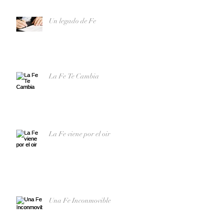
Un legado de Fe
La Fe Te Cambia
La Fe viene por el oir
Una Fe Inconmovible