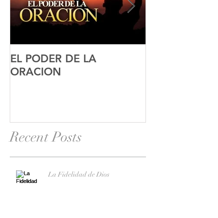
EL PODER DE LA
El Blog Del Al
ORACION
Recent Posts
La Fidelidad de Dios