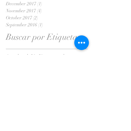
December 2017
(1)
1 post
November 2017
(4)
4 posts
October 2017
(2)
2 posts
September 2016
(1)
1 post
Buscar por Etiquetas
Armadura de Dios
Bienaventurado
Camino Verdad y Vida
Diluvio
Dios
Evangelio
Fe
Genesis
Guerra Espíritual
Hebreos
Jesus
La Biblia
Lectura
Maldad
Mateo
Milagros
Noe
Oracion
Palabra de Dios
Paz
Pecado
Poder
Romanos
Sabiduria
Salmos
Salvacion
Sanidades
Testimonio
Tomas
Victoria
Vida Eterna
libertad
Siguenos en