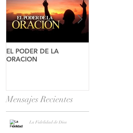
EL PODER DE LA
El Blog Del Al
ORACION
Mensajes Recientes
La Fidelidad de Dios