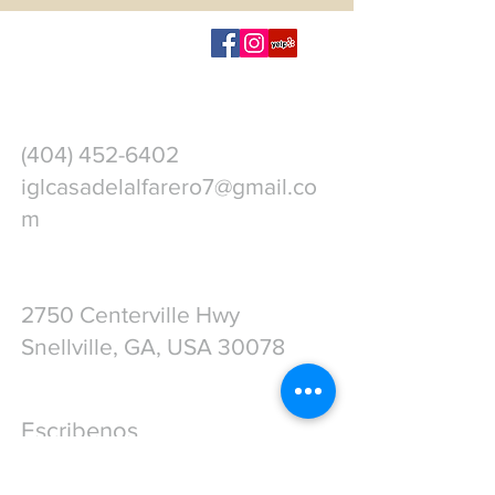
Iglesia Casa Del
Alfarero
(404) 452-6402
iglcasadelalfarero7@gmail.co
m
Nuestra Dirección:
2750 Centerville Hwy
Snellville, GA, USA 30078
Escribenos